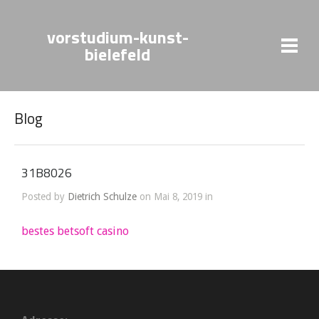
vorstudium-kunst-
bielefeld
Blog
31B8026
Posted by
Dietrich Schulze
on Mai 8, 2019 in
bestes betsoft casino