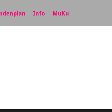
ndenplan
Info
MuKu