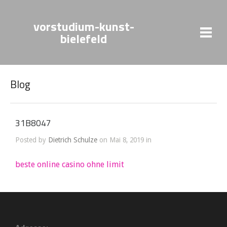
vorstudium-kunst-
bielefeld
Blog
31B8047
Posted by
Dietrich Schulze
on Mai 8, 2019 in
beste online casino ohne limit