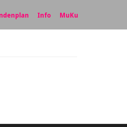
ndenplan
Info
MuKu