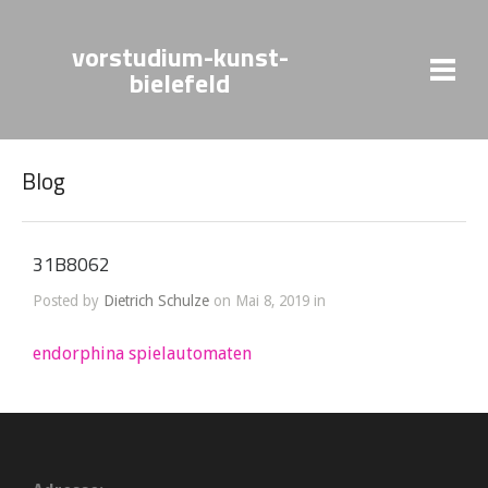
vorstudium-kunst-
bielefeld
Blog
31B8062
Posted by
Dietrich Schulze
on Mai 8, 2019 in
endorphina spielautomaten