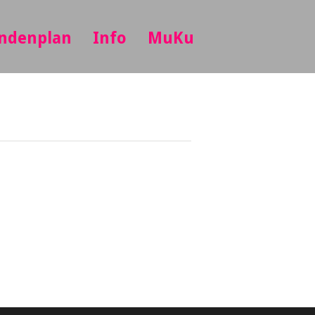
ndenplan
Info
MuKu