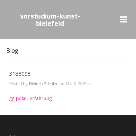
vorstudium-kunst-
bielefeld
Blog
31B8098
Posted by
Dietrich Schulze
on Mai 8, 2019 in
gg poker erfahrung