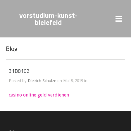
vorstudium-kunst-
bielefeld
Blog
31B8102
Posted by
Dietrich Schulze
on Mai 8, 2019 in
casino online geld verdienen