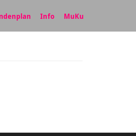
ndenplan
Info
MuKu