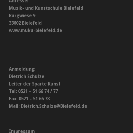
Adresse:
Musik- und Kunstschule Bielefeld
Burgwiese 9
33602 Bielefeld
www.muku-bielefeld.de
Anmeldung:
Dietrich Schulze
Leiter der Sparte Kunst
Tel: 0521 – 51 66 74 / 77
Fax: 0521 – 51 66 78
Mail:
Dietrich.Schulze@Bielefeld.de
Impressum