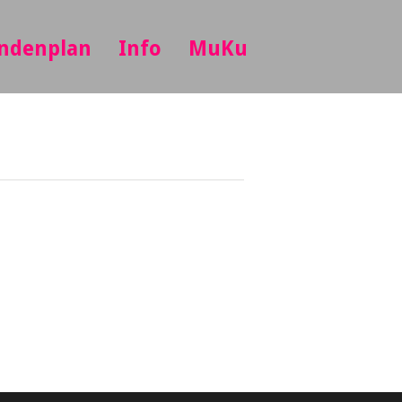
ndenplan
Info
MuKu