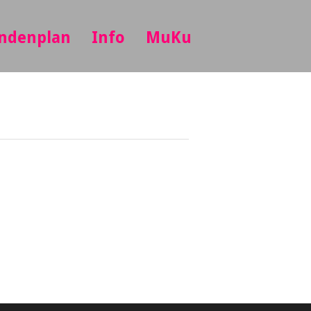
ndenplan
Info
MuKu