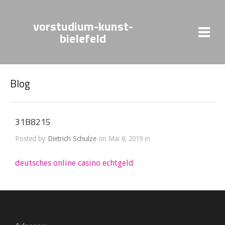
vorstudium-kunst-
bielefeld
Blog
31B8215
Posted by
Dietrich Schulze
on Mai 8, 2019 in
deutsches online casino echtgeld