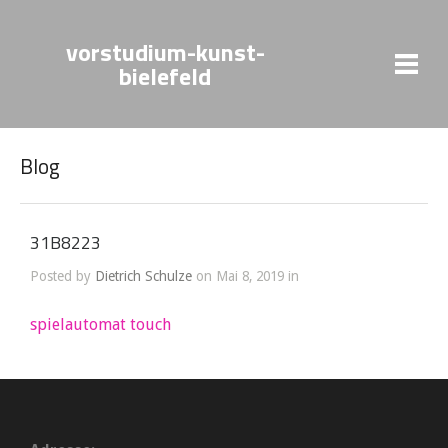
vorstudium-kunst-
bielefeld
Blog
31B8223
Posted by
Dietrich Schulze
on Mai 8, 2019 in
spielautomat touch