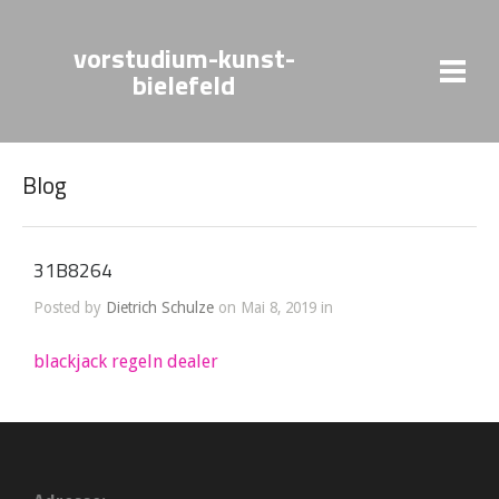
vorstudium-kunst-
bielefeld
Blog
31B8264
Posted by
Dietrich Schulze
on Mai 8, 2019 in
blackjack regeln dealer