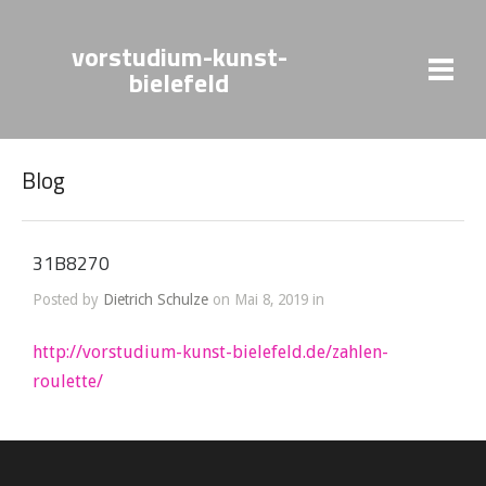
vorstudium-kunst-
bielefeld
Blog
31B8270
Posted by
Dietrich Schulze
on Mai 8, 2019 in
http://vorstudium-kunst-bielefeld.de/zahlen-
roulette/