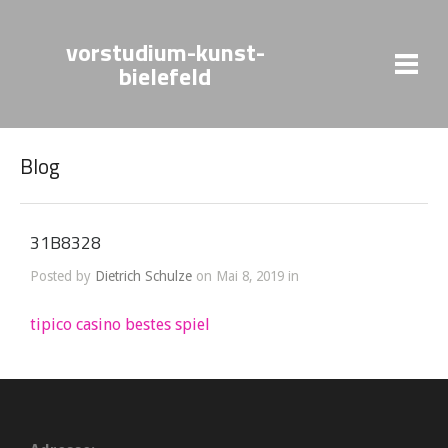
vorstudium-kunst-
bielefeld
Blog
31B8328
Posted by
Dietrich Schulze
on Mai 8, 2019 in
tipico casino bestes spiel