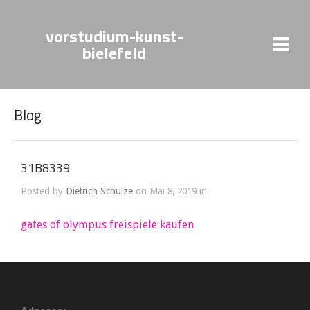
vorstudium-kunst-
bielefeld
Blog
31B8339
Posted by
Dietrich Schulze
on Mai 8, 2019 in
gates of olympus freispiele kaufen