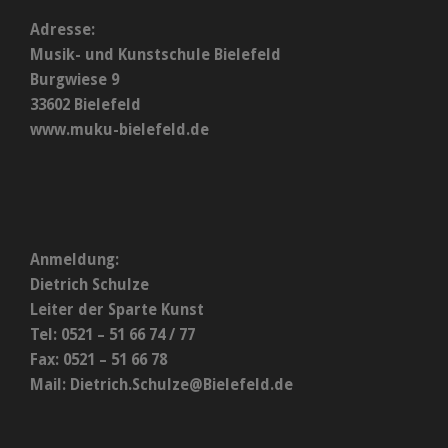
Adresse:
Musik- und Kunstschule Bielefeld
Burgwiese 9
33602 Bielefeld
www.muku-bielefeld.de
Anmeldung:
Dietrich Schulze
Leiter der Sparte Kunst
Tel: 0521 – 51 66 74 / 77
Fax: 0521 – 51 66 78
Mail:
Dietrich.Schulze@Bielefeld.de