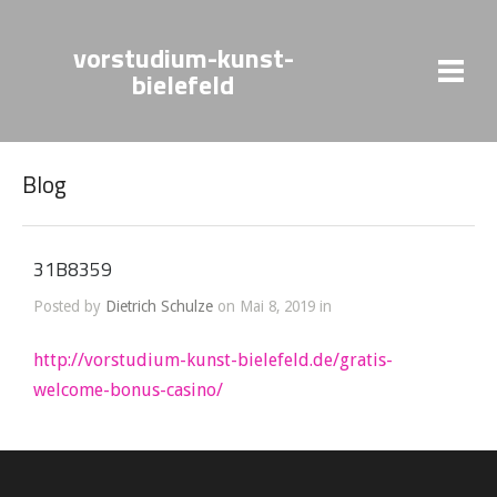
vorstudium-kunst-
bielefeld
Blog
31B8359
Posted by
Dietrich Schulze
on Mai 8, 2019 in
http://vorstudium-kunst-bielefeld.de/gratis-
welcome-bonus-casino/