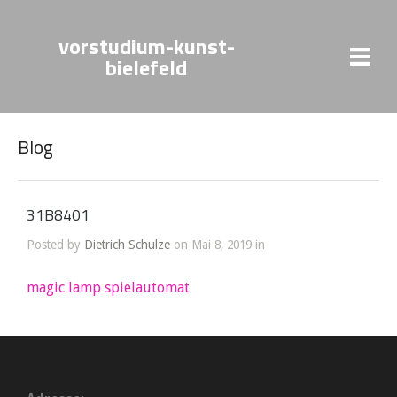
vorstudium-kunst-
bielefeld
Blog
31B8401
Posted by
Dietrich Schulze
on Mai 8, 2019 in
magic lamp spielautomat