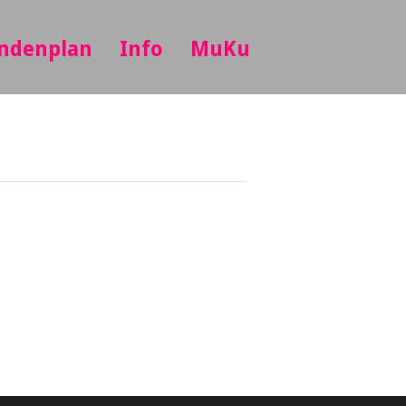
ndenplan
Info
MuKu