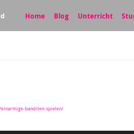
ld
Home
Blog
Unterricht
Stu
e/einarmige-banditen-spielen/