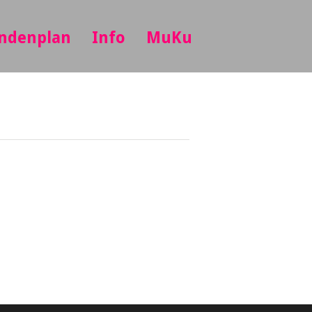
ndenplan
Info
MuKu