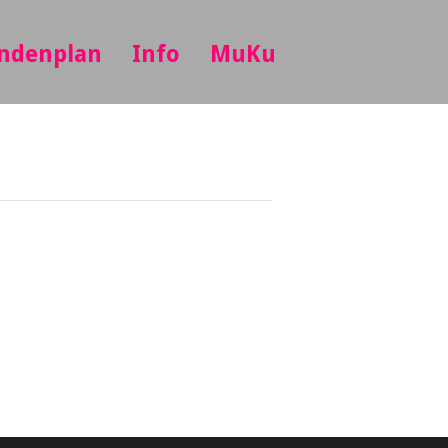
ndenplan
Info
MuKu