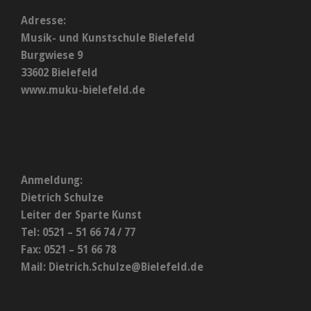
Adresse:
Musik- und Kunstschule Bielefeld
Burgwiese 9
33602 Bielefeld
www.muku-bielefeld.de
Anmeldung:
Dietrich Schulze
Leiter der Sparte Kunst
Tel: 0521 – 51 66 74 / 77
Fax: 0521 – 51 66 78
Mail:
Dietrich.Schulze@Bielefeld.de