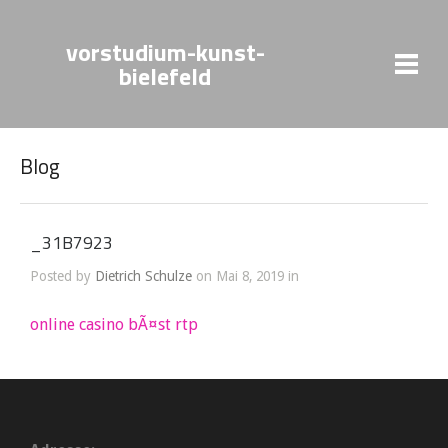
vorstudium-kunst-
bielefeld
Blog
_31B7923
Posted by
Dietrich Schulze
on Mai 8, 2019 in
online casino bÃ¤st rtp