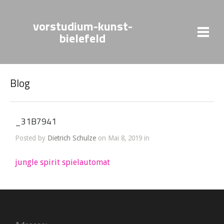
vorstudium-kunst-
bielefeld
Blog
_31B7941
Posted by
Dietrich Schulze
on Mai 8, 2019 in
jungle spirit spielautomat