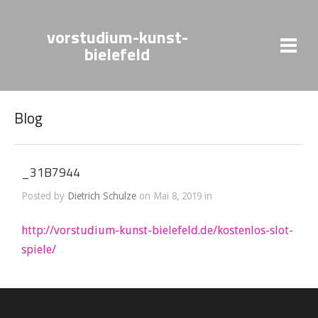
vorstudium-kunst-
bielefeld
Blog
_31B7944
Posted by
Dietrich Schulze
on Mai 8, 2019 in
http://vorstudium-kunst-bielefeld.de/kostenlos-slot-
spiele/