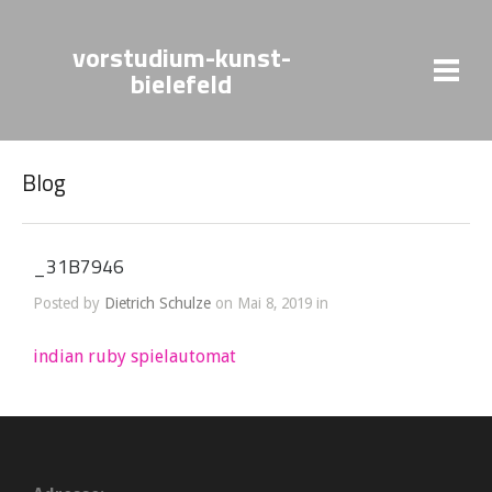
vorstudium-kunst-
bielefeld
Blog
_31B7946
Posted by
Dietrich Schulze
on Mai 8, 2019 in
indian ruby spielautomat