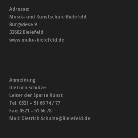
Adresse:
Musik- und Kunstschule Bielefeld
Burgwiese 9
33602 Bielefeld
www.muku-bielefeld.de
Anmeldung:
Dietrich Schulze
Leiter der Sparte Kunst
Tel: 0521 – 51 66 74 / 77
Fax: 0521 – 51 66 78
Mail:
Dietrich.Schulze@Bielefeld.de