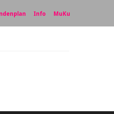
ndenplan
Info
MuKu