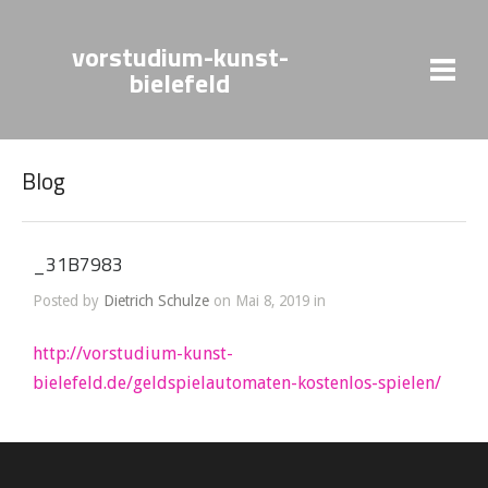
vorstudium-kunst-
bielefeld
Blog
_31B7983
Posted by
Dietrich Schulze
on Mai 8, 2019 in
http://vorstudium-kunst-
bielefeld.de/geldspielautomaten-kostenlos-spielen/