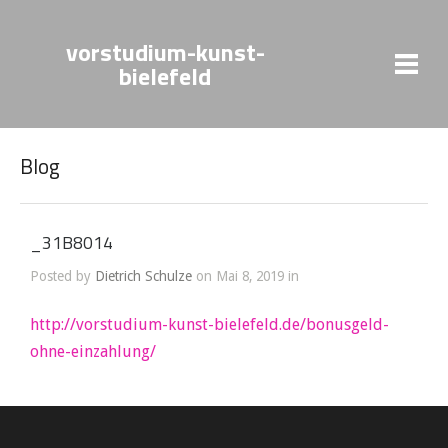
vorstudium-kunst-
bielefeld
Blog
_31B8014
Posted by
Dietrich Schulze
on Mai 8, 2019 in
http://vorstudium-kunst-bielefeld.de/bonusgeld-
ohne-einzahlung/