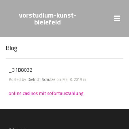
vorstudium-kunst-
bielefeld
Blog
_31B8032
Posted by
Dietrich Schulze
on Mai 8, 2019 in
online casinos mit sofortauszahlung