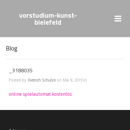
vorstudium-kunst-
bielefeld
Blog
_31B8035
Posted by
Dietrich Schulze
on Mai 8, 2019 in
online spielautomat kostenlos