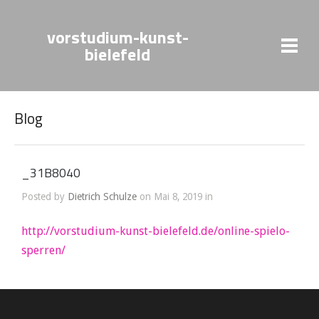
vorstudium-kunst-
bielefeld
Blog
_31B8040
Posted by
Dietrich Schulze
on Mai 8, 2019 in
http://vorstudium-kunst-bielefeld.de/online-spielo-
sperren/