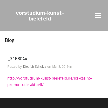
vorstudium-kunst-
bielefeld
Blog
_31B8044
Posted by
Dietrich Schulze
on Mai 8, 2019 in
http://vorstudium-kunst-bielefeld.de/ice-casino-
promo-code-aktuell/