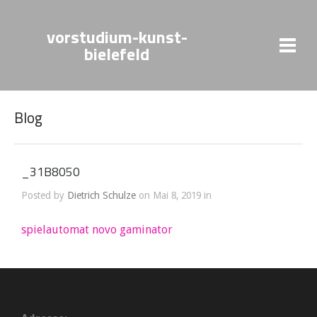
vorstudium-kunst-
bielefeld
Blog
_31B8050
Posted by
Dietrich Schulze
on Mai 8, 2019 in
spielautomat novo gaminator