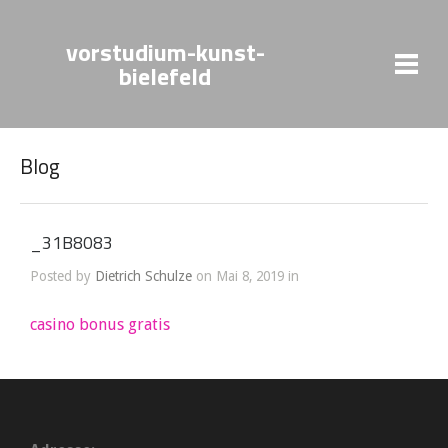
vorstudium-kunst-
bielefeld
Blog
_31B8083
Posted by
Dietrich Schulze
on Mai 8, 2019 in
casino bonus gratis