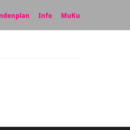
ndenplan
Info
MuKu