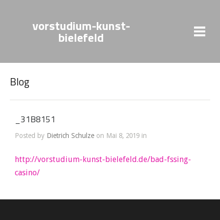
vorstudium-kunst-
bielefeld
Blog
_31B8151
Posted by
Dietrich Schulze
on Mai 8, 2019 in
http://vorstudium-kunst-bielefeld.de/bad-fssing-
casino/