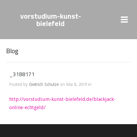
vorstudium-kunst-
bielefeld
Blog
_31B8171
Posted by
Dietrich Schulze
on Mai 8, 2019 in
http://vorstudium-kunst-bielefeld.de/blackjack-
online-echtgeld/