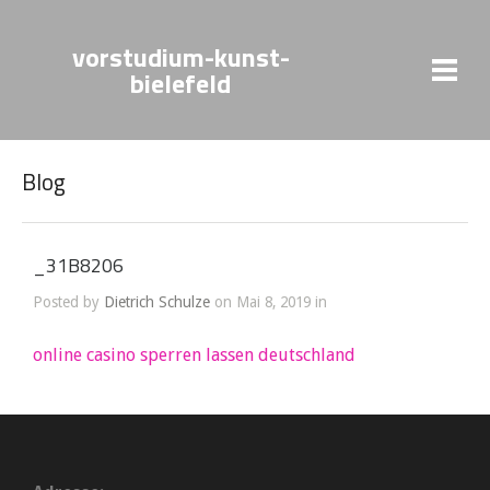
vorstudium-kunst-
bielefeld
Blog
_31B8206
Posted by
Dietrich Schulze
on Mai 8, 2019 in
online casino sperren lassen deutschland