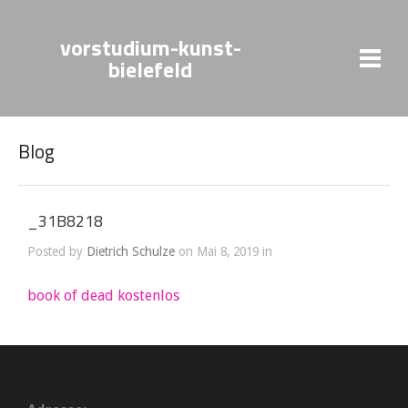
vorstudium-kunst-
bielefeld
Blog
_31B8218
Posted by
Dietrich Schulze
on Mai 8, 2019 in
book of dead kostenlos