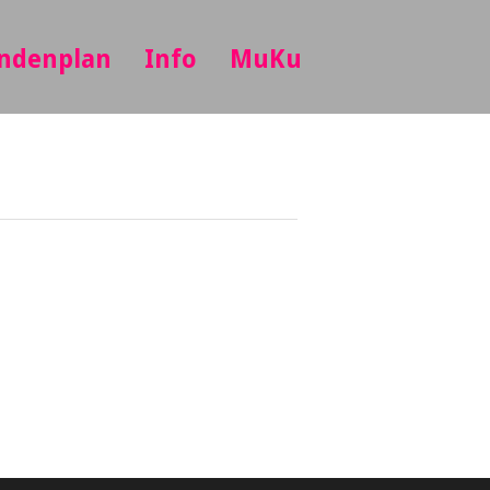
ndenplan
Info
MuKu