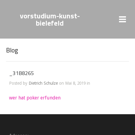
vorstudium-kunst-
bielefeld
Blog
_31B8265
Posted by
Dietrich Schulze
on Mai 8, 2019 in
wer hat poker erfunden