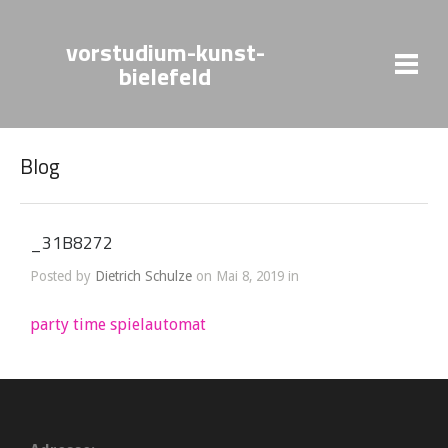
vorstudium-kunst-
bielefeld
Blog
_31B8272
Posted by
Dietrich Schulze
on Mai 8, 2019 in
party time spielautomat