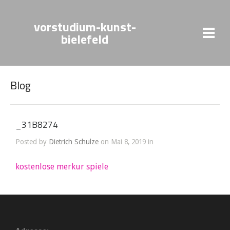
vorstudium-kunst-
bielefeld
Blog
_31B8274
Posted by
Dietrich Schulze
on Mai 8, 2019 in
kostenlose merkur spiele