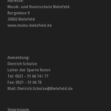
Adresse:
Musik- und Kunstschule Bielefeld
Burgwiese 9
33602 Bielefeld
www.muku-bielefeld.de
Anmeldung:
Dietrich Schulze
Leiter der Sparte Kunst
Tel: 0521 – 51 66 74 / 77
Fax: 0521 – 51 66 78
Mail:
Dietrich.Schulze@Bielefeld.de
Impressum