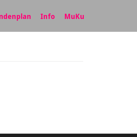
ndenplan
Info
MuKu